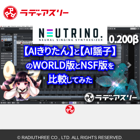
Previous
Next
© RADIUTHREE CO., LTD. ALL RIGHTS RESERVED.