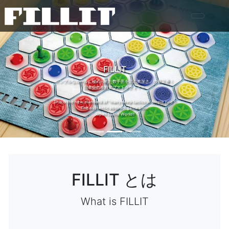
FILLIT
Previous
Nex
シンプルなルールに秘められた数手先を読む奥深さ」の新定番！
日本発の本格アブストラクト！！
This is the new standard of “many deep tactics in simple rule”!
The authentic abstract game from
Japan to the World!!
FILLIT とは
What is FILLIT